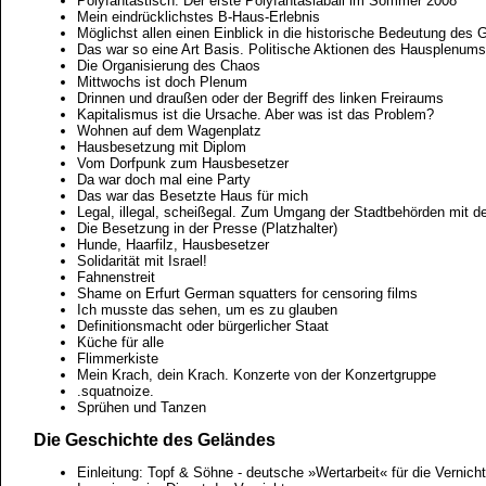
Polyfantastisch. Der erste Polyfantasiaball im Sommer 2008
Mein eindrücklichstes B-Haus-Erlebnis
Möglichst allen einen Einblick in die historische Bedeutung de
Das war so eine Art Basis. Politische Aktionen des Hausplenums
Die Organisierung des Chaos
Mittwochs ist doch Plenum
Drinnen und draußen oder der Begriff des linken Freiraums
Kapitalismus ist die Ursache. Aber was ist das Problem?
Wohnen auf dem Wagenplatz
Hausbesetzung mit Diplom
Vom Dorfpunk zum Hausbesetzer
Da war doch mal eine Party
Das war das Besetzte Haus für mich
Legal, illegal, scheißegal. Zum Umgang der Stadtbehörden mit d
Die Besetzung in der Presse (Platzhalter)
Hunde, Haarfilz, Hausbesetzer
Solidarität mit Israel!
Fahnenstreit
Shame on Erfurt German squatters for censoring films
Ich musste das sehen, um es zu glauben
Definitionsmacht oder bürgerlicher Staat
Küche für alle
Flimmerkiste
Mein Krach, dein Krach. Konzerte von der Konzertgruppe
.squatnoize.
Sprühen und Tanzen
Die Geschichte des Geländes
Einleitung: Topf & Söhne - deutsche »Wertarbeit« für die Vernich